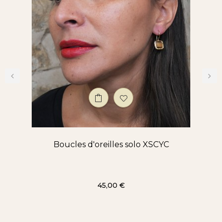
‹
›
Boucles d'oreilles solo XSCYC
Prix
45,00 €