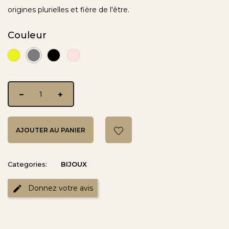
origines plurielles et fière de l'être.
Couleur
or
Rhodium
Rhodium
Or
jaune
blanc
noir
rose
AJOUTER AU PANIER
Categories:
BIJOUX
Donnez votre avis