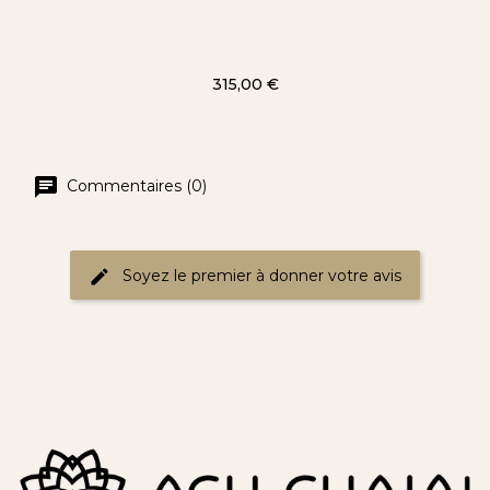
Prix
315,00 €
Commentaires (0)
Soyez le premier à donner votre avis