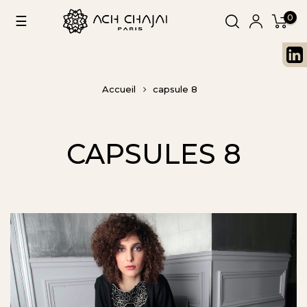
0
Basculer
☰
la
navigation
Accueil
capsule 8
CAPSULES 8