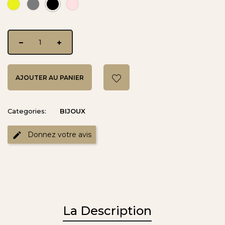
or
Rhodium
Rhodium
Or
jaune
blanc
noir
rose
AJOUTER AU PANIER
Categories:
BIJOUX
Donnez votre avis
La Description