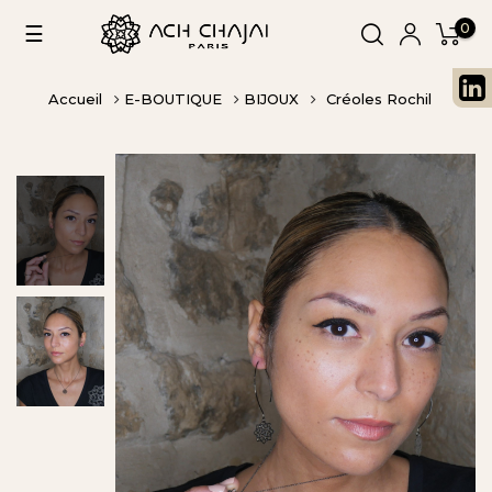
0
Basculer
☰
la
navigation
Accueil
E-BOUTIQUE
BIJOUX
Créoles Rochil