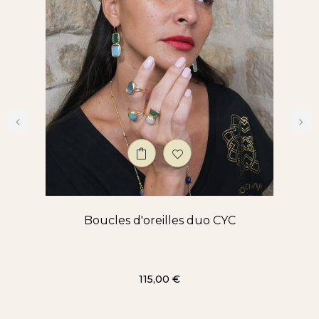
‹
›
Boucles d'oreilles duo CYC
Prix
115,00 €