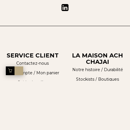
SERVICE CLIENT
LA MAISON ACH
CHAJAI
Contactez-nous
Notre histoire
/
Durabilité
Mon compte
/
Mon panier
Stockists / Boutiques
Guide de tailles
Ach Chajaittes
Politique de retours
Journal
MENTIONS
LÉGALES